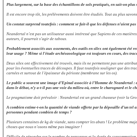
Plus largement, sur la base des échantillons de sols pratiqués, en sait-on plu
Il est encore trop tôt, les prélèvements doivent être étudiés. Tout au plus sa
Un constat surprend toutefois : comment se fait-il que les défenses n’aient pas
Neandertal n’est pas un utilisateur aussi intéressé que Sapiens de ces matières,
auteurs, il pourrait s’agir de tabous.
Probablement associés aux ossements, des outils en silex ont également été ret
leur usage ? Même si l’étude archéozoologique est toujours en cours, des trac
Deux silex ont effectivement été trouvés, mais ils ne permettent pas une attribut
pour les éventuelles traces de découpes. Il faut toutefois souligner que des trac
carnées et surtout de l’épaisseur du périoste (membrane sur les os).
Le public a souvent une image d’Epinal associée à l’Homme de Neandertal : es
dans le débat, n’y a-t-il pas une voie du milieu où, entre le charognard et le
Le pragmatisme doit prévaloir : Neandertal est un grand chasseur (voir la Gro
A combien estime-t-on la quantité de viande offerte par la dépouille d’un tel 
personnes pendant combien de temps ?
Plusieurs centaines de kg de viande, sans compter les abats ! Le problème maje
choses que nous n’osons même pas imaginer !
Difficile de répondre sur le nombre de personnes et la durée de consommation