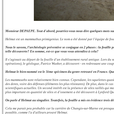
Monsieur DEPAEPE. Tout d'abord, pourriez-vous nous dire quelques mots sur H
Helmut est un mammuthus primigenius. Le nom a été donné par l’équipe de fouill
Nous le savons, l’archéologie préventive se conjugue en 2 phases : la fouille 
telle découverte? En somme, est-ce que vous vous attendiez à cela?
Il s’agissait au départ de la fouille d’un établissement rural antique. Lors d
opérations), le géologue, Patrice Wusher, a découvert - en redressant une coup
Helmut le bien-nommé est le 3ème spécimen du genre retrouvé en France. Quel e
Les mammouths sont relativement bien connus. Cependant, les squelettes quasi
des dents, voire des défenses (éléments les plus résistants). De plus, dans le c
scientifiques actuelles. Un second intérêt est la présence de silex taillés qui 
plus important en quantité de silex et d’ossement a été découvert à Lynford Qu
On parle d'Helmut au singulier. Toutefois, la fouille a mis en évidence trois
Cela me parait peu probable car la carrière de Changis-sur-Marne est presque 
possible, comme l'a d'ailleurs prouvé Helmut.