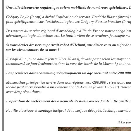
Une telle découverte requiert que soient mobilisés de nombreux spécialistes. D
Grégory Bayle (Inrap) a dirigé l’opération de terrain. Fredéric Blaser (Inrap)
plus spécifiquement sur l’archéozoologie avec Grégory. Patrice Wuscher (Inra
Des agents du service régional d’archéologie d’Ile-de-France nous ont égaleme
micromorphologie, datations, etc. La fouille vient de se terminer, je compte m
Si vous deviez dresser un portrait-robot d’Helmut, que diriez-vous au sujet de s
sur les circonstances de sa mort ?
Il s’agit d’un jeune adulte (entre 20 et 30 ans), devant peser selon les moyenn
inconnues à ce jour (embourbés dans la vase des bords de la Marne ?), tout co
Les premières dates communiquées évoquaient un âge oscillant entre 200.000 e
Mammuthus primigenius arrive dans nos régions vers -200.000 ; c’est donc une 
locale peut correspondre à un événement anté-Eemien (avant 130.000). Nous att
avec des précautions.
L’opération de prélèvement des ossements s’est-elle avérée facile ? De quell
Fouille classique et moulage intégral de la surface décapée. Techniquement, ce 
© Les phot