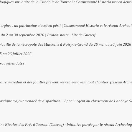
ologiques sur le site de la Citadelle de Tournai : Communauté Historia met en de
ierghes : un patrimoine classé en péril | Communauté Historia et le réseau Archeo
du 2 au 30 septembre 2026 | Protohistoire - Site de Guercif
 Fouille de la nécropole des Mastraits à Noisy-le-Grand du 26 mai au 30 juin 2026
5 au 26 juillet 2026
 Nouvelles dates
oire immédiat et des fouilles préventives ciblées avant tout chantier
(réseau Arch
nastique majeur menacé de disparition – Appel urgent au classement de l’abbaye Sa
int-Nicolas-des-Prés à Tournai (Chercq) - Initiative portée par le réseau Archeolo