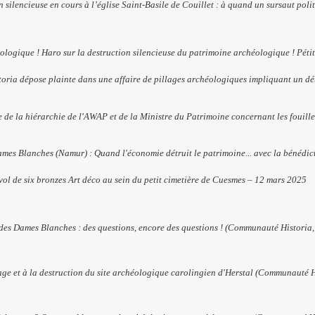
ilencieuse en cours à l’église Saint-Basile de Couillet : à quand un sursaut poli
logique ! Haro sur la destruction silencieuse du patrimoine archéologique ! Pétit
ia dépose plainte dans une affaire de pillages archéologiques impliquant un déte
e de la hiérarchie de l'AWAP et de la Ministre du Patrimoine concernant les fouill
mes Blanches (Namur) : Quand l'économie détruit le patrimoine... avec la bénédict
vol de six bronzes Art déco au sein du petit cimetière de Cuesmes – 12 mars 2025
te des Dames Blanches : des questions, encore des questions ! (Communauté Historia,
ge et à la destruction du site archéologique carolingien d'Herstal (Communauté Hi