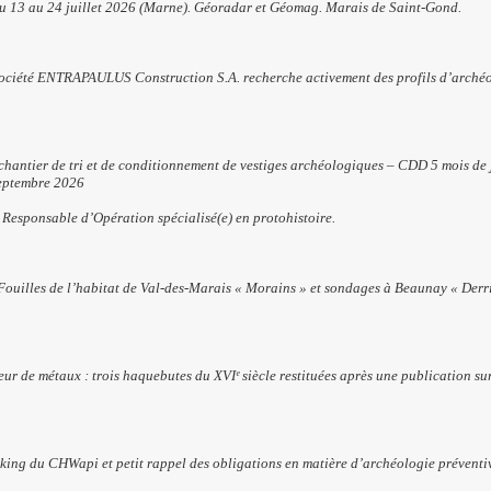
u 13 au 24 juillet 2026 (Marne).
Géoradar et Géomag. Marais de Saint-Gond.
ciété ENTRAPAULUS Construction S.A. recherche activement des profils d’archéol
chantier de tri et de conditionnement de vestiges archéologiques – CDD 5 mois de j
septembre 2026
 Responsable d’Opération spécialisé(e) en protohistoire.
 Fouilles de l’habitat de Val-des-Marais « Morains » et sondages à Beaunay « De
eur de métaux : trois haquebutes du XVIᵉ siècle restituées après une publication s
arking du CHWapi et petit rappel des obligations en matière d’archéologie préventi