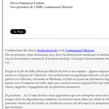
Pierre-Emmanuel Lenfant
Vice-président de l'ASBL Communauté Historia
Communiqué du réseau
Archeologia.be
et de
Communauté Historia
Par la présente, nous dénonçons avec force la destruction insidieuse et méthod
vue de la naissance annoncée d’un futur parking. Un projet électoralement bie
t-il…
Érigée à la fin du XIXe siècle par Basile Parent et ses enfants – figures majeur
social et religieux de Charleroi. Son architecture néogothique élancée, ses pro
galerie en triforium, rarissime en Wallonie, en font un joyau du patrimoine r
tuyaux ont récemment été volés, mais qui conserve encore aujourd’hui une trè
chœur, rappelle l'engagement de ses généreux donateurs.
Et pourtant… Le 13 mai dernier, nous apprenions qu’une entreprise avait été 
longue série de dégradations commises ces derniers mois, dans un climat de dési
pourtant classé ont été retirés, le chemin de croix a été découpé à la disqueus
que honteuse.