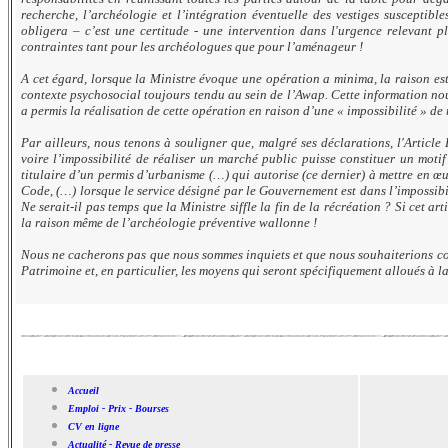
recherche, l’archéologie et l’intégration éventuelle des vestiges suscepti
obligera – c’est une certitude - une intervention dans l'urgence relevant 
contraintes tant pour les archéologues que pour l’aménageur !
A cet égard, lorsque la Ministre évoque une opération
a minima
, la raison e
contexte psychosocial toujours tendu au sein de l’Awap. Cette information nous
a permis la réalisation de cette opération en raison d’une « impossibilité » de
Par ailleurs, nous tenons à souligner que, malgré ses déclarations, l'Arti
voire l’impossibilité de réaliser un marché public puisse constituer un moti
titulaire d’un permis d’urbanisme (…) qui autorise (ce dernier) à mettre en œu
Code, (…) lorsque le service désigné par le Gouvernement est dans l’impossibil
Ne serait-il pas temps que la Ministre siffle la fin de la récréation ? Si cet a
la raison même de l’archéologie préventive wallonne !
Nous ne cacherons pas que nous sommes inquiets et que nous souhaiterions co
Patrimoine et, en particulier, les moyens qui seront spécifiquement alloués à
Accueil
Emploi - Prix - Bourses
CV en ligne
Actualité - Revue de presse