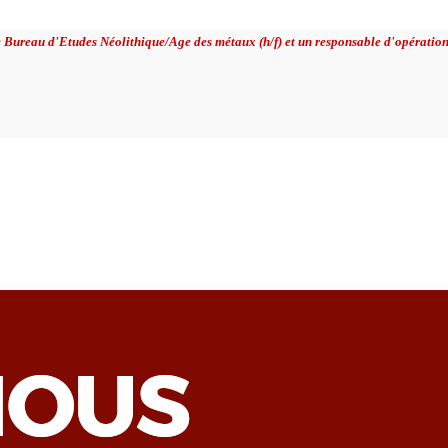
 Bureau d'Etudes Néolithique/Age des métaux (h/f) et un responsable d'opération