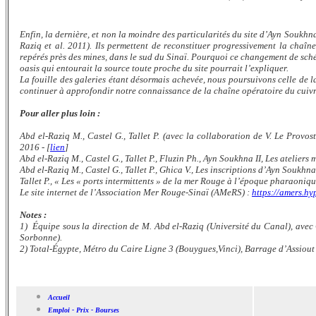
Enfin, la dernière, et non la moindre des particularités du site d’Ayn Soukhn
Raziq et al. 2011). Ils permettent de reconstituer progressivement la chaîn
repérés près des mines, dans le sud du Sinaï. Pourquoi ce changement de sché
oasis qui entourait la source toute proche du site pourrait l’expliquer.
La fouille des galeries étant désormais achevée, nous poursuivons celle de l
continuer à approfondir notre connaissance de la chaîne opératoire du cuivr
Pour aller plus loin :
Abd el-Raziq M., Castel G., Tallet P. (avec la collaboration de V. Le Prov
2016 -
[
lien
]
Abd el-Raziq M., Castel G., Tallet P., Fluzin Ph., Ayn Soukhna II, Les atelie
Abd el-Raziq M., Castel G., Tallet P., Ghica V., Les inscriptions d’Ayn Soukh
Tallet P., « Les « ports intermittents » de la mer Rouge à l’époque pharaonique
Le site internet de l’Association Mer Rouge-Sinaï (AMeRS) :
https://amers.hy
Notes :
1) Équipe sous la direction de M. Abd el-Raziq (Université du Canal), avec G
Sorbonne).
2) Total-Égypte, Métro du Caire Ligne 3 (Bouygues,Vinci), Barrage d’Assiout 
Accueil
Emploi - Prix - Bourses