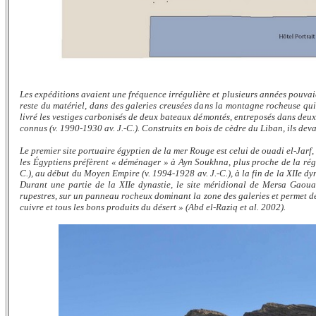
Les expéditions avaient une fréquence irrégulière et plusieurs années pouvaie
reste du matériel, dans des galeries creusées dans la montagne rocheuse qui 
livré les vestiges carbonisés de deux bateaux démontés, entreposés dans deux 
connus (v. 1990-1930 av. J.-C.). Construits en bois de cèdre du Liban, ils dev
Le premier site portuaire égyptien de la mer Rouge est celui de ouadi el-Jarf,
les Égyptiens préfèrent « déménager » à Ayn Soukhna, plus proche de la région
C.), au début du Moyen Empire (v. 1994-1928 av. J.-C.), à la fin de la XIIe dy
Durant une partie de la XIIe dynastie, le site méridional de Mersa Gaoua
rupestres, sur un panneau rocheux dominant la zone des galeries et permet de
cuivre et tous les bons produits du désert » (Abd el-Raziq et al. 2002).