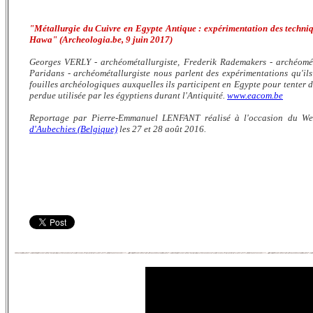
"Métallurgie du Cuivre en Egypte Antique : expérimentation des techniq
Hawa" (Archeologia.be, 9 juin 2017)
Georges VERLY - archéométallurgiste, Frederik Rademakers - archéomét
Paridans - archéométallurgiste nous parlent des expérimentations qu'ils
fouilles archéologiques auxquelles ils participent en Egypte pour tenter d
perdue utilisée par les égyptiens durant l'Antiquité.
www.eacom.be
Reportage par Pierre-Emmanuel LENFANT réalisé à l'occasion du Week
d'Aubechies (Belgique)
les 27 et 28 août 2016.