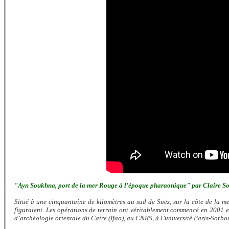
"Ayn Soukhna, port de la mer Rouge à l’époque pharaonique" par Claire So
Situé à une cinquantaine de kilomètres au sud de Suez, sur la côte de la me
figuraient. Les opérations de terrain ont véritablement commencé en 2001 et 
d’archéologie orientale du Caire (Ifao), au CNRS, à l’université Paris-Sorbon