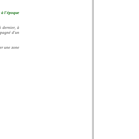
 à l'époque
 dernier, à
ompagné d'un
ler une zone