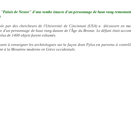
u "Palais de Nestor" d'une tombe intacte d'un personnage de haut rang remontant
)
gée par des chercheurs de l'Université de Cincinnati (USA) a découvert en mai
acte d'un personnage de haut rang datant de l'Âge du Bronze. Le défunt était acc
 plus de 1400 objets furent exhumés.
isent à renseigner les archéologues sur la façon dont Pylos est parvenu à contrô
ant à la Messénie moderne en Grèce occidentale.