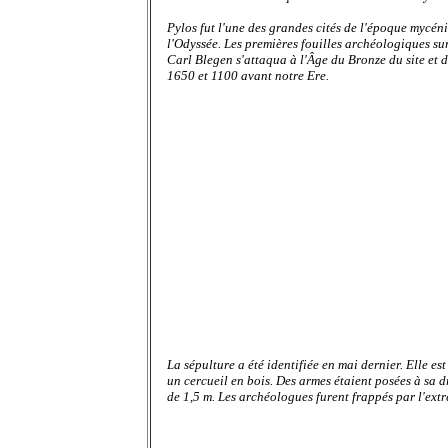
Pylos fut l'une des grandes cités
de l'époque mycén
l'Odyssée. Les premières fouilles archéologiques su
Carl Blegen s'attaqua à l'Âge du Bronze du site et 
1650 et 1100 avant notre Ere.
La sépulture a été identifiée en mai dernier. Elle e
un cercueil en bois. Des armes étaient posées à sa 
de 1,5 m. Les archéologues furent frappés par l'ext