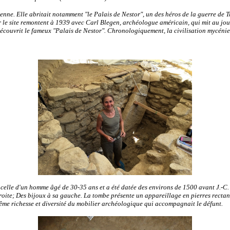
ienn
e. Elle abritait notamment "le Palais de Nestor", un des héros de la guerre de 
r le site remontent à 1939 avec Carl Blegen, archéologue américain, qui mit au jour
découvrit le fameux "Palais de Nestor".
Chronologiquement, la civilisation mycénien
st celle d'un homme âgé de 30-35 ans et a été datée des environs de 1500 avant J.-C
droite; Des bijoux à sa gauche. La tombe présente un appareillage en pierres rectan
rême richesse et diversité du mobilier archéologique qui accompagnait le défunt.