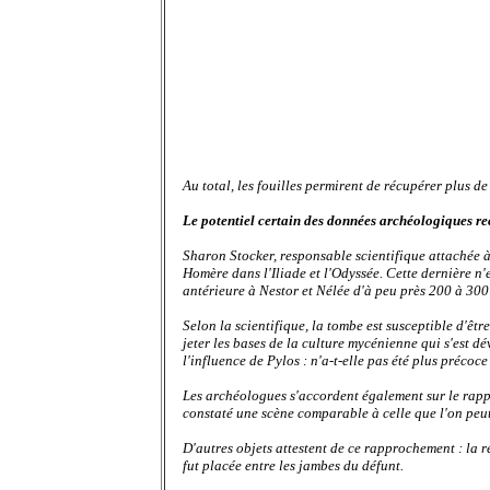
Au total, les fouilles permirent de récupérer plus d
Le potentiel certain des données archéologiques rec
Sharon Stocker, responsable scientifique attachée à
Homère dans l'Iliade et l'Odyssée. Cette dernière n'
antérieure à Nestor et Nélée d'à peu près 200 à 300
Selon la scientifique, la tombe est susceptible d'êt
jeter les bases de la culture mycénienne qui s'est 
l'influence de Pylos : n'a-t-elle pas été plus précoc
Les archéologues s'accordent également sur le rapp
constaté une scène comparable à celle que l'on peut
D'autres objets attestent de ce rapprochement : la 
fut
placée entre les jambes du défunt.