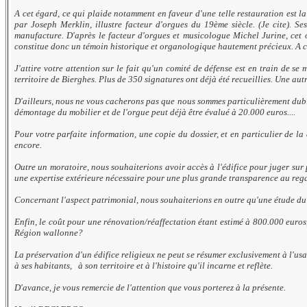
A cet égard, ce qui plaide notamment en faveur d'une telle restauration est l
par Joseph Merklin, illustre facteur d'orgues du 19ème siècle. (Je cite). Se
manufacture. D'après le facteur d'orgues et musicologue Michel Jurine, cet
constitue donc un témoin historique et organologique hautement précieux. A ce
J'attire votre attention sur le fait qu'un comité de défense est en train de se
territoire de Bierghes. Plus de 350 signatures ont déjà été recueillies. Une au
D'ailleurs, nous ne vous cacherons pas que nous sommes particulièrement dubita
démontage du mobilier et de l'orgue peut déjà être évalué à 20.000 euros....
Pour votre parfaite information, une copie du dossier, et en particulier de la
encore.
Outre un moratoire, nous souhaiterions avoir accès à l'édifice pour juger sur
une expertise extérieure nécessaire pour une plus grande transparence au rega
Concernant l'aspect patrimonial, nous souhaiterions en outre qu'une étude du b
Enfin, le coût pour une rénovation/réaffectation étant estimé à 800.000 euros, 
Région wallonne?
La préservation d'un édifice religieux ne peut se résumer exclusivement à l'us
à ses habitants, à son territoire et à l'histoire qu'il incarne et reflète.
D'avance, je vous remercie de l'attention que vous porterez à la présente.