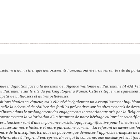
elaire a admis hier que des ossements humains ont été trouvés sur le site du parki
onde indignation face à la décision de l'Agence Wallonne du Patrimoine (AWAP) et
du Patrimoine sur le site du parking Rogier à Namur. Cette critique vise également 
étit de bulldozers et autres pelleteuses.
sitions légales en vigueur, mais elle révèle également un assouplissement inquiéta
le la nécessité de réaliser des fouilles préventives sur les sites menacés de destr
 s’inscrit dans le prolongement des engagements internationaux pris par la Belgiqu
ompromettent la valorisation d'un fragment de notre héritage culturel et scientifiq
s blanches - sont d'une importance archéologique significative pour l’histoire de l
ieuses sur notre histoire et notre patrimoine commun. En refusant de mener ces fou
ontre de la discipline. Ici, nous ne pouvons que dénoncer l’approche trumpiste de la
éfavorable à l’esprit d’entreprise. En ce qui la concerne, une maxime prévaut (ou s