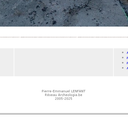
A
F
F
A