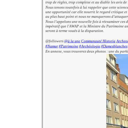
trop de règles, trop complexe et au diable les avis d
Nous tenons toutefois à lui rappeler que cette scienc
une opportunité car elle nourrit le regard critique 
au plus haut point et nous ne manquerons d’attaquer to
Nous l’appelons une nouvelle fois à réexaminer ces do
impératif que l'AWAP et la Ministre du Patrimoine ass
seront à terme voués à la disparation.
@followers
@à la une
Communauté Historia
Archeo
#Namur
#Patrimoine
#Archéologie
#Damesblanches
En annexe, vous trouverez deux photos : une du parkin