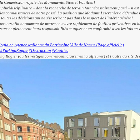
e la Commission royale des Monuments, Sites et Fouilles !
e pluridisciplinaire – dont la recherche de terrain fait nécessairement parti – n’es
et les connaissances de notre passé. La position que Madame Lescrenier a défendue 
utes les décisions qui ne s’inscriront pas dans le respect de l’intérêt général.
ssiers afin notamment de mettre en œuvre rapidement de fouilles préventives en bon
ument pleinement leurs responsabilités et agissent en conformité avec les lois en v
logia.be
Agence wallonne du Patrimoine
Ville de Namur (Page officielle)
#ParkingRogier
#Destruction
#Fouilles
g Rogier (où les vestiges commencent clairement à affleurer) et l’autre du site de