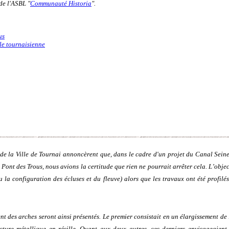
 de l'ASBL "
Communauté Historia
".
us
lle tournaisienne
 de la Ville de Tournai annoncèrent que, dans le cadre d'un projet du Canal Sein
 Pont des Trous, nous avions la certitude que rien ne pourrait arrêter cela. L’obje
u la configuration des écluses et du fleuve) alors que les travaux ont été profil
 des arches seront ainsi présentés. Le premier consistait en un élargissement de 
cture métallique en résille. Quant aux deux autres, ces derniers envisageaient