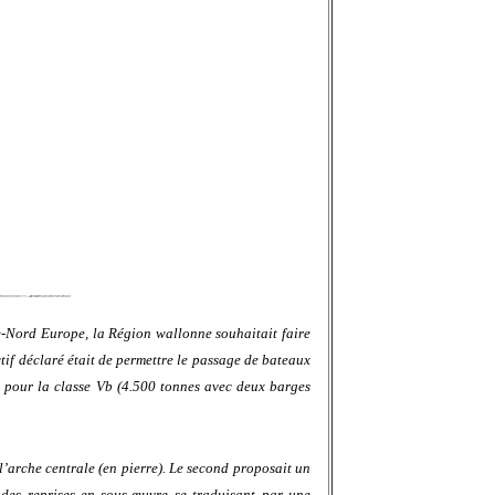
e-Nord Europe, la Région wallonne souhaitait faire
ctif déclaré était de permettre le passage de bateaux
és pour la classe Vb (4.500 tonnes avec deux barges
l’arche centrale (en pierre). Le second proposait un
 des reprises en sous-œuvre se traduisant par une