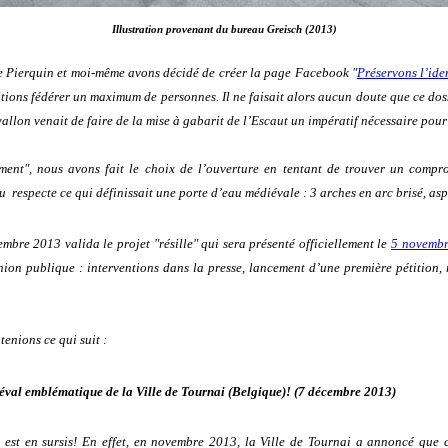
Illustration provenant du bureau Greisch (2013)
pe Pierquin et moi-même avons décidé de créer la page Facebook "
Préservons l’id
tions fédérer un maximum de personnes. Il ne faisait alors aucun doute que ce dossi
llon venait de faire de la mise à gabarit de l’Escaut un impératif nécessaire po
ement", nous avons fait le choix de l’ouverture en tentant de trouver un comp
u respecte ce qui définissait une porte d’eau médiévale : 3 arches en arc brisé, aspe
re 2013 valida le projet "résille" qui sera présenté officiellement le
5 novemb
opinion publique : interventions dans la presse, lancement d’une première pétition,
tenions ce qui suit :
val emblématique de la Ville de Tournai (Belgique)! (7 décembre 2013)
, est en sursis! En effet, en novembre 2013, la Ville de Tournai a annoncé que