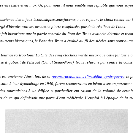
s en résille et en inox. Or, pour nous, il nous semble inacceptable que nous soyo
conscience des enjeux économiques sous-jacents, nous rejetons le choix retenu car il
 d'histoire voit ses arches en pierre remplacées par de la résille et de l'inox.
 fait historique que la partie centrale du Pont des Trous avait été détruite et rec
ments historiques, le Pont des Trous a évolué au fil des siècles sans pour autant
 Tournai va trop loin! La Cité des cinq clochers mérite mieux que cette fantaisie a
ise à gabarit de l'Escaut (Canal Seine-Nord). Nous refusons par contre la cons
 est ancienne. Ainsi, lors de sa
reconstruction dans l’immédiat après-guerre
, le 
t suite à leur dynamitage en 1940, furent reconstruites en béton avec un parement 
es tournaisiens à un édifice si particulier eut raison de la volonté de certains
ect de ce qui définissait une porte d'eau médiévale. L’emploi à l’époque de la 