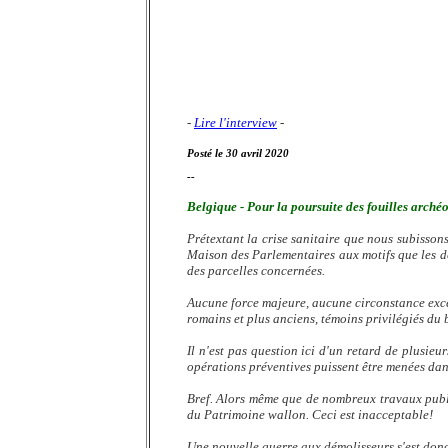
-
Lire l'interview
-
Posté le 30 avril 2020
--
Belgique - Pour la poursuite des fouilles arché
Prétextant la crise sanitaire que nous subissons
Maison des Parlementaires aux motifs que les den
des parcelles concernées.
Aucune force majeure, aucune circonstance exce
romains et plus anciens, témoins privilégiés du
Il n'est pas question ici d'un retard de plusie
opérations préventives puissent être menées da
Bref. Alors même que de nombreux travaux public
du Patrimoine wallon. Ceci est inacceptable!
Une nouvelle guerre aux démolisseurs s'est donc 