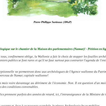
Pierre-Phillippe Sartieaux (AWaP)
ologique sur le chantier de la Maison des parlementaires (Namur)! - Pétition en li
 tous, confinement oblige, la Wallonie a fait le choix de stopper les fouilles arch
iers publics se font rares et qu'il ne faut surtout pas contrarier l'agenda de l'ent
ptionnelle ne permettront donc aux archéologues de l'Agence wallonne du Patrimoi
 berceau de Namur, capitale wallonne!
urs mois voire davantage au détriment de l'économie. Non. Il est question d'un mo
ns des conditions convenables.
s prennent parfois des années de retard, ici, l'intransigeance de la Ministre de t
ouverte et, f
ace à ce nouveau scandale, le réseau Archeologia.be se mobilise.